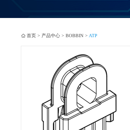
首页
>
产品中心
>
BOBBIN
>
ATP