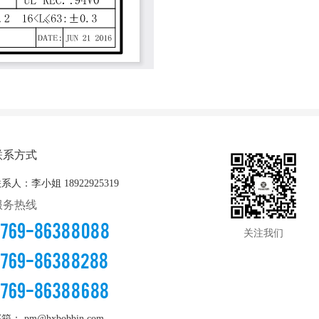
联系方式
联系人：李小姐
18922925319
服务热线
0769-86388088
关注我们
0769-86388288
0769-86388688
邮箱：
pm@hxbobbin.com