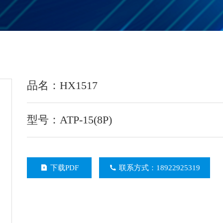
品名：HX1517
型号：ATP-15(8P)
下载PDF
联系方式：18922925319