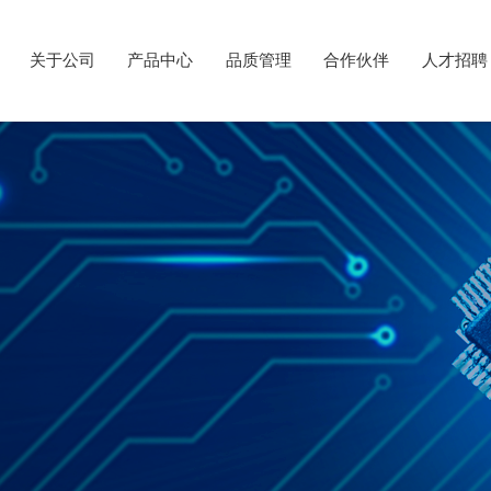
关于公司
产品中心
品质管理
合作伙伴
人才招聘