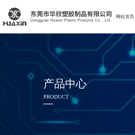
网站首页
产品中心
PRODUCT