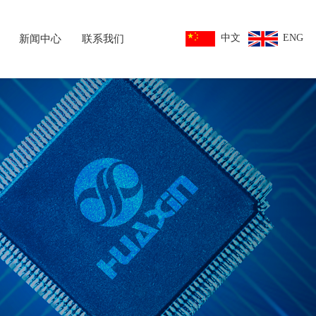
中文
ENG
新闻中心
联系我们