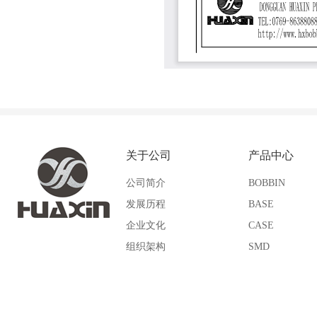
关于公司
产品中心
公司简介
BOBBIN
发展历程
BASE
企业文化
CASE
组织架构
SMD