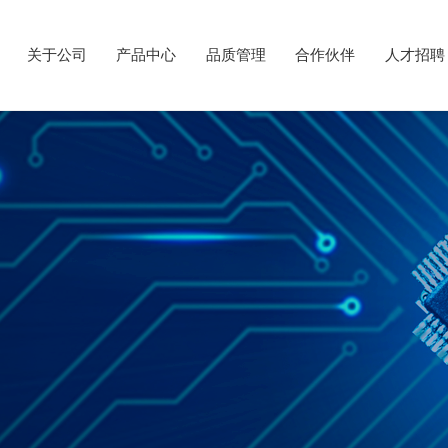
关于公司
产品中心
品质管理
合作伙伴
人才招聘