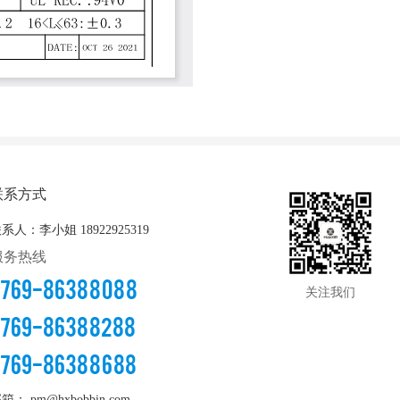
联系方式
联系人：李小姐
18922925319
服务热线
0769-86388088
关注我们
0769-86388288
0769-86388688
邮箱：
pm@hxbobbin.com