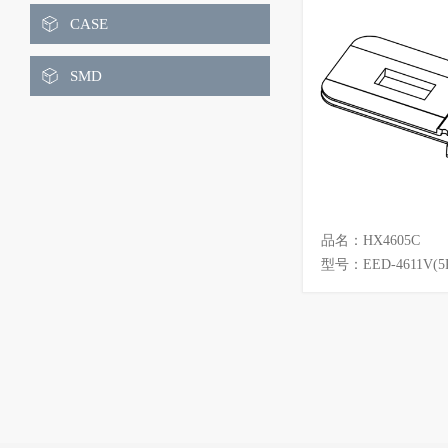
ET
EEH
CASE
EIW
EOP
SMD
EP
EPC
EPO
EL
FT
PQ
品名：HX4605C
POT
RM
型号：EED-4611V(5
RH
LQ
LQS
LRS
UR
UU
UYF
UT