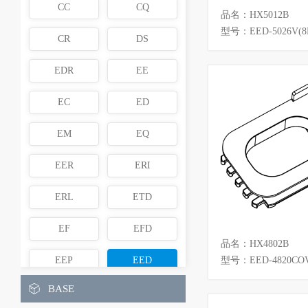
CC
CQ
品名：HX5012B
型号：EED-5026V(8
CR
DS
EDR
EE
EC
ED
EM
EQ
EER
ERI
ERL
ETD
EF
EFD
品名：HX4802B
EEP
EED
型号：EED-4820CO
BASE
EI
ER