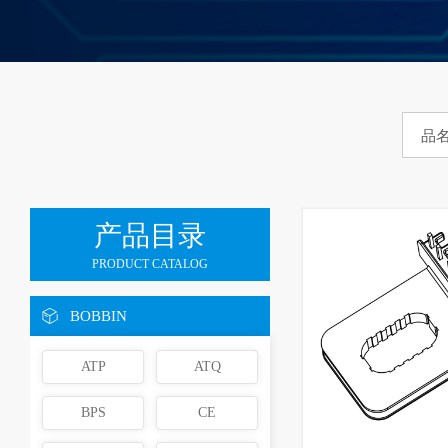
产品目录
PRODUCT CATALOG
BOBBIN
ATP
ATQ
BPS
CE