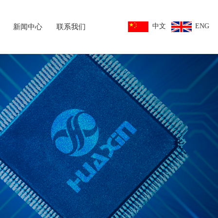
中文
ENG
新闻中心
联系我们