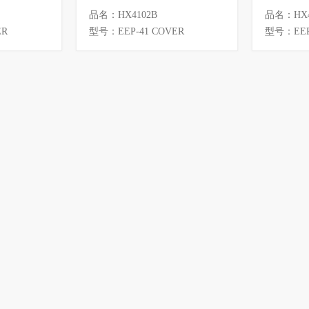
品名：HX4102B
品名：HX4
ER
型号：EEP-41 COVER
型号：EEP-