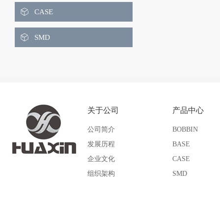
ET
EEH
CASE
EIW
EOP
SMD
EP
EPC
EPO
EL
FT
PQ
关于公司
产品中心
POT
RM
公司简介
BOBBIN
发展历程
BASE
RH
LQ
企业文化
CASE
LQS
LRS
组织架构
SMD
UR
UU
UYF
UT