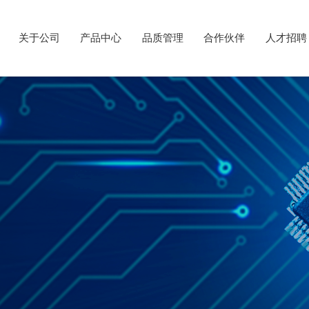
关于公司
产品中心
品质管理
合作伙伴
人才招聘