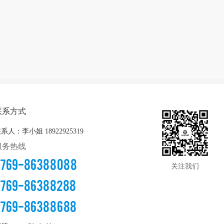
联系方式
联系人：李小姐
18922925319
服务热线
0769-86388088
关注我们
0769-86388288
0769-86388688