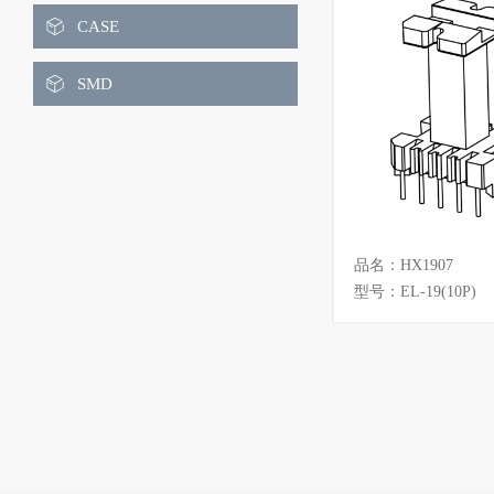
ET
EEH
CASE
EIW
EOP
SMD
EP
EPC
EPO
EL
FT
PQ
品名：HX1907
POT
RM
型号：EL-19(10P)
RH
LQ
LQS
LRS
UR
UU
UYF
UT