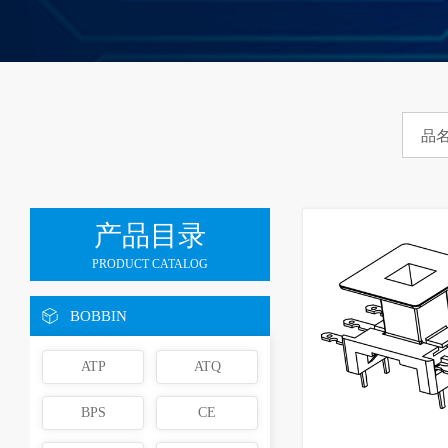
产品目录
PRODUCT CATALOG
BOBBIN
ATP
ATQ
BPS
CE