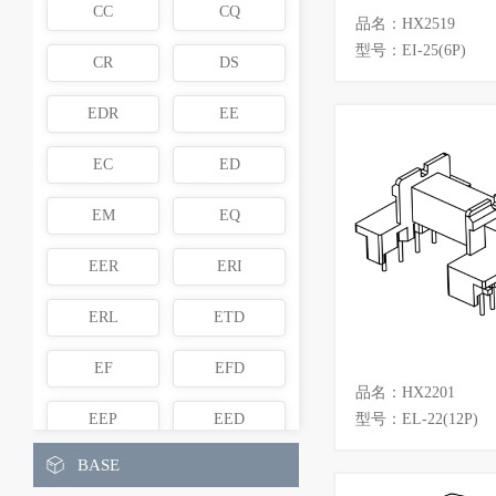
CC
CQ
品名：HX2519
型号：EI-25(6P)
CR
DS
EDR
EE
EC
ED
EM
EQ
EER
ERI
ERL
ETD
EF
EFD
品名：HX2201
EEP
EED
型号：EL-22(12P)
BASE
EI
ER