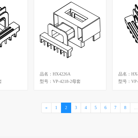
品名：HX4226A
品名：HX4
套
型号：VP-4218-2母套
型号：VP-
«
1
2
3
4
5
6
7
8
...