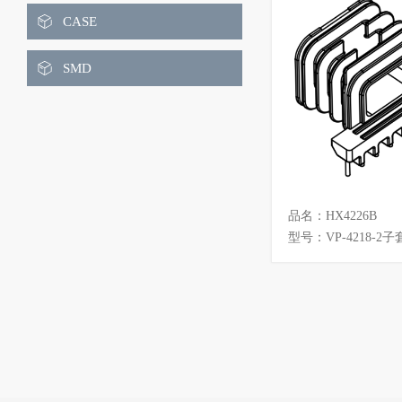
ET
EEH
CASE
EIW
EOP
SMD
EP
EPC
EPO
EL
FT
PQ
品名：HX4226B
POT
RM
型号：VP-4218-2子
RH
LQ
LQS
LRS
UR
UU
UYF
UT