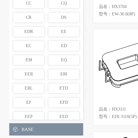
CC
CQ
品名：HX3704
型号：EW-36.8(8P)
CR
DS
EDR
EE
EC
ED
EM
EQ
EER
ERI
ERL
ETD
EF
EFD
品名：HX3111
EEP
EED
型号：EDI-3110(5P)
BASE
EI
ER