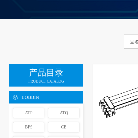
产品目录
PRODUCT CATALOG
BOBBIN
ATP
ATQ
BPS
CE