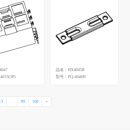
047
品名：HX4045B
033(3P)
型号：PQ-4046H
13
...
99
100
»