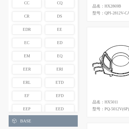
CC
CQ
品名：HX2869B
型号：QPI-2812V-C
CR
DS
EDR
EE
EC
ED
EM
EQ
EER
ERI
ERL
ETD
EF
EFD
品名：HX5011
EEP
EED
型号：PQ-5012V(6P
BASE
EI
ER