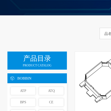
产品目录
PRODUCT CATALOG
BOBBIN
ATP
ATQ
BPS
CE