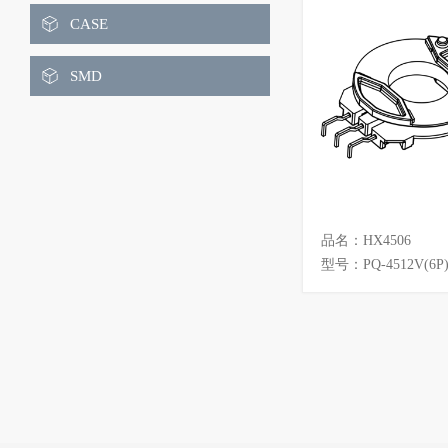
ET
EEH
CASE
EIW
EOP
SMD
EP
EPC
EPO
EL
FT
PQ
品名：HX4506
POT
RM
型号：PQ-4512V(6P
RH
LQ
LQS
LRS
UR
UU
UYF
UT